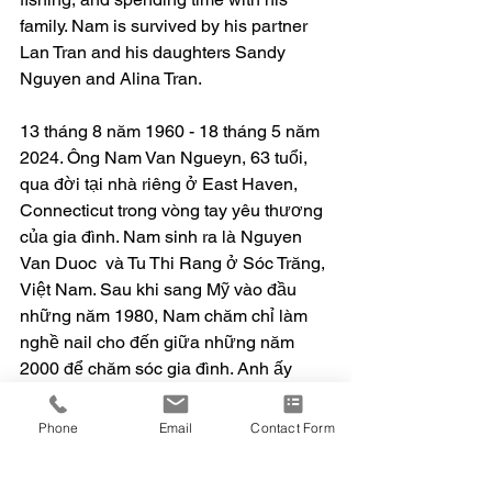
family. Nam is survived by his partner 
Lan Tran and his daughters Sandy 
Nguyen and Alina Tran. 
13 tháng 8 năm 1960 - 18 tháng 5 năm 
2024. Ông Nam Van Ngueyn, 63 tuổi, 
qua đời tại nhà riêng ở East Haven, 
Connecticut trong vòng tay yêu thương 
của gia đình. Nam sinh ra là Nguyen 
Van Duoc  và Tu Thi Rang ở Sóc Trăng, 
Việt Nam. Sau khi sang Mỹ vào đầu 
những năm 1980, Nam chăm chỉ làm 
nghề nail cho đến giữa những năm 
2000 để chăm sóc gia đình. Anh ấy 
thích nấu ăn, câu cá và dành thời gian 
cho gia đình. Nam được sống sót nhờ 
Phone
Email
Contact Form
người bạn đời Lan Tran và các con gái 
Sandy Nguyen và Alina Tran.